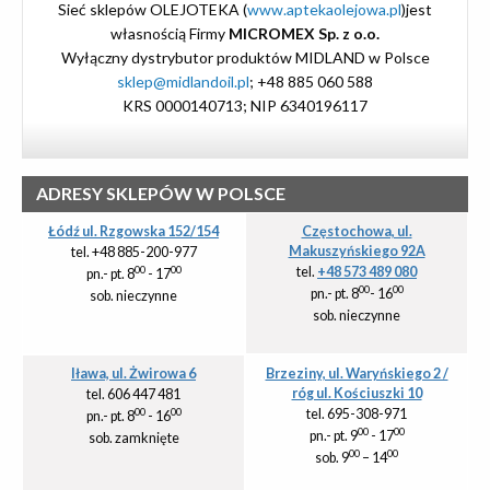
Sieć sklepów OLEJOTEKA (
www.aptekaolejowa.pl
)
jest
własnością Firmy
MICROMEX Sp. z o.o.
Wyłączny dystrybutor produktów MIDLAND w Polsce
sklep@midlandoil.pl
; +48 885 060 588
KRS 0000140713; NIP 6340196117
ADRESY SKLEPÓW W POLSCE
Łódź ul. Rzgowska 152/154
Częstochowa, ul.
Makuszyńskiego 92A
tel. +48 885-200-977
tel.
+48 573 489 080
00
00
pn.- pt. 8
- 17
00
00
pn.- pt. 8
- 16
sob. nieczynne
sob. nieczynne
Iława, ul. Żwirowa 6
Brzeziny, ul. Waryńskiego 2 /
róg ul. Kościuszki 10
tel. 606 447 481
tel. 695-308-971
00
00
pn.- pt. 8
- 16
00
00
pn.- pt. 9
- 17
sob. zamknięte
00
00
sob. 9
– 14