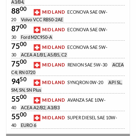
A3/B4,
00
88
MIDLAND
ECONOVA SAE 0W-
20
Volvo VCC RBS0-2AE
00
87
MIDLAND
ECONOVA SAE 0W-
30
Ford M2C950-A
00
75
MIDLAND
ECONOVA SAE 5W-
30
ACEA A1/B1, A5/B5, C2
00
75
MIDLAND
RENION SAE 5W-30
ACEA
C4; RN 0720
50
94
MIDLAND
SYNQRON 0W-20
API SL,
SM, SN, SN Plus
00
55
MIDLAND
AVANZA SAE 10W-
40
ACEA A2/B2, A3/B3
00
55
MIDLAND
SUPER DIESEL SAE 10W-
40
EURO 6