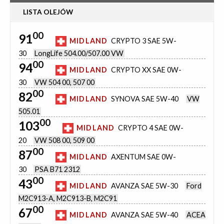
LISTA OLEJÓW
00
91
MIDLAND
CRYPTO 3 SAE 5W-
30
LongLife 504.00/507.00 VW
00
94
MIDLAND
CRYPTO XX SAE 0W-
30
VW 504 00, 507 00
00
82
MIDLAND
SYNOVA SAE 5W-40
VW
505.01
00
103
MIDLAND
CRYPTO 4 SAE 0W-
20
VW 508 00, 509 00
00
87
MIDLAND
AXENTUM SAE 0W-
30
PSA B71 2312
00
43
MIDLAND
AVANZA SAE 5W-30
Ford
M2C913-A, M2C913-B, M2C91
00
67
MIDLAND
AVANZA SAE 5W-40
ACEA